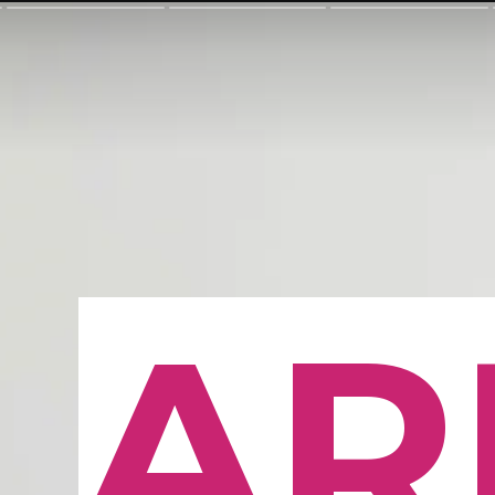
AR
AR